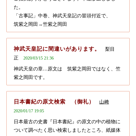
た。
「古事記」中巻、神武天皇記の冒頭付近で、
筑紫之岡田→竺紫之岡田
神武天皇記に間違いがあります。
梨目
正
2020/03/15 21:36
神武天皇の章…原文は 筑紫之岡田ではなく、竺
紫之岡田です。
日本書紀の原文検索 （御礼）
山﨑
2020/01/17 19:05
日本最古の史書『日本書紀』の原文の中の植物に
ついて調べたく思い検索しましたところ、紙媒体