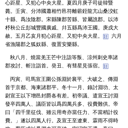
心距星、又犯心中央大星。夏四月庚子司徒韓暨
薨。壬寅、分沛國蕭相竹邑符離蘄銍龍亢山桑洨虹
十縣、爲汝陰郡。宋縣陳郡苦縣、皆屬譙郡。以沛
杼秋公丘彭城豐國廣戚、幷五縣爲沛王國。庚戌大
赦。五月乙亥月犯心距星、又犯中央大星。
六月
省漁陽郡之狐奴縣、復置安樂縣。
秋八月、燒當羌王芒中注詣等叛、涼州刺史率諸
郡攻討、斬注詣首。癸丑、有彗星見張宿。
丙寅、司馬宣王圍公孫淵於襄平、大破之、傳淵
首于京都、海東諸郡平。冬十一月、錄討淵功、太
尉宣王以下增邑封爵各有差。初帝議、遣宣王討淵
發卒四萬人、議臣皆以爲四萬兵多、役費難供。帝
曰「四千里征伐、雖云用奇亦當任力、不當稍計役
費。」遂以四萬人行。及宣王至遼東、霖雨不得時