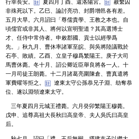
行幸長安。
夏四月丁酉、還洛陽宮。
赦繫囚
非殊死以下。乙巳、論討亮功、封爵增邑各有差。
五月大旱。六月詔曰「尊儒貴學、王教之本也。自
頃儒官或非其人、將何以宣明聖道？其高選博士
才、任侍中常侍者。申敕郡國、貢士以經學爲
先。」秋九月、曹休率諸軍至皖、與吳將陸議戰於
石亭、敗績。乙酉、立皇子穆爲繁陽王。庚子大司
馬曹休薨。冬十月、詔公卿近臣舉良將各一人。十
一月司徒王朗薨。十二月諸葛亮圍陳倉、曹真遣將
軍費曜等拒之。
遼東太守公孫恭兄子淵、劫奪恭
位、遂以淵領遼東太守。
三年夏四月元城王禮薨。六月癸卯繁陽王穆薨。
戊申、追尊高祖大長秋曰高皇帝、夫人吳氏曰高皇
后。
秋七月、詔曰「禮、王后無嗣、擇建支子以繼大