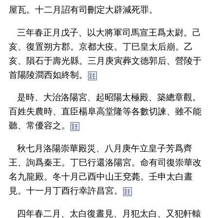
屋瓦。十二月詔有司刪定大辟減死罪。
三年春正月戊子、以大將軍司馬宣王爲太尉。己
亥、復置朔方郡。京都大疫。丁巳皇太后崩。乙
亥、隕石于壽光縣。三月庚寅葬文德郭后、營陵于
首陽陵澗西如終制。
是時、大治洛陽宮、起昭陽太極殿、築總章觀。
百姓失農時、直臣楊阜高堂隆等各數切諫、雖不能
聽、常優容之。
秋七月洛陽崇華殿災、八月庚午立皇子芳爲齊
王、詢爲秦王。丁巳行還洛陽宮。命有司復崇華改
名九龍殿。冬十月己酉中山王兗薨。壬申太白晝
見。十一月丁酉行幸許昌宮。
四年春二月、太白復晝見、月犯太白、又犯軒轅