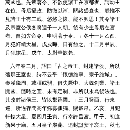
萬國也。先帝著令、不欲使諸王在京都者、謂幼主
在位、母后攝政、防微以漸、關諸盛衰也。朕惟不
見諸王十有二載、悠悠之懷、能不興思！其令諸王
及宗室公侯各將適子一人朝。後有少主母后在宮
者、自如先帝令、申明著于令。」冬十一月乙酉、
月犯軒轅大星。戊戌晦、日有蝕之。十二月甲辰、
月犯鎭星。戊午、太尉華歆薨。
六年春二月、詔曰「古之帝王、封建諸侯、所以
藩屏王室也。詩不云乎『懷德維寧、宗子維城』。
秦漢繼周、或彊或弱、俱失厥中。大魏創業、諸王
開國、隨時之宜、未有定制、非所以永爲後法也。
其改封諸侯王、皆以郡爲國。」三月癸酉、行東
巡、所過存問高年鰥寡孤獨、賜穀帛。乙亥、月犯
軒轅大星。夏四月壬寅、行幸許昌宮。甲子、初進
新果于廟。五月皇子殷薨、追封諡安平哀王。秋七