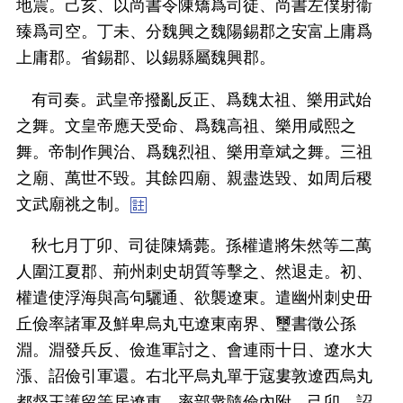
地震。己亥、以尚書令陳矯爲司徒、尚書左僕射衞
臻爲司空。丁未、分魏興之魏陽錫郡之安富上庸爲
上庸郡。省錫郡、以錫縣屬魏興郡。
有司奏。武皇帝撥亂反正、爲魏太祖、樂用武始
之舞。文皇帝應天受命、爲魏高祖、樂用咸熙之
舞。帝制作興治、爲魏烈祖、樂用章斌之舞。三祖
之廟、萬世不毀。其餘四廟、親盡迭毀、如周后稷
文武廟祧之制。
秋七月丁卯、司徒陳矯薨。孫權遣將朱然等二萬
人圍江夏郡、荊州刺史胡質等擊之、然退走。初、
權遣使浮海與高句驪通、欲襲遼東。遣幽州刺史毌
丘儉率諸軍及鮮卑烏丸屯遼東南界、璽書徵公孫
淵。淵發兵反、儉進軍討之、會連雨十日、遼水大
漲、詔儉引軍還。右北平烏丸單于寇婁敦遼西烏丸
都督王護留等居遼東、率部衆隨儉內附。己卯、詔