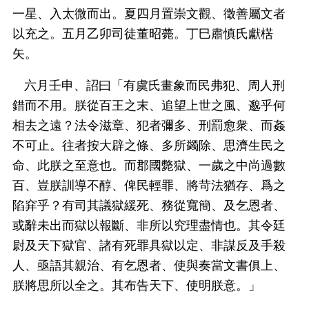
一星、入太微而出。夏四月置崇文觀、徵善屬文者
以充之。五月乙卯司徒董昭薨。丁巳肅慎氏獻楛
矢。
六月壬申、詔曰「有虞氏畫象而民弗犯、周人刑
錯而不用。朕從百王之末、追望上世之風、邈乎何
相去之遠？法令滋章、犯者彌多、刑罰愈衆、而姦
不可止。往者按大辟之條、多所蠲除、思濟生民之
命、此朕之至意也。而郡國斃獄、一歲之中尚過數
百、豈朕訓導不醇、俾民輕罪、將苛法猶存、爲之
陷穽乎？有司其議獄緩死、務從寬簡、及乞恩者、
或辭未出而獄以報斷、非所以究理盡情也。其令廷
尉及天下獄官、諸有死罪具獄以定、非謀反及手殺
人、亟語其親治、有乞恩者、使與奏當文書俱上、
朕將思所以全之。其布告天下、使明朕意。」