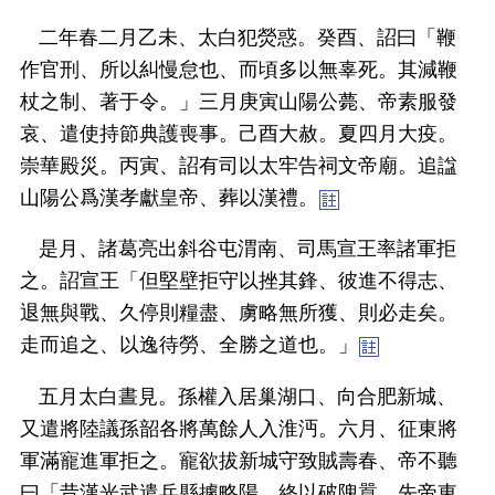
二年春二月乙未、太白犯熒惑。癸酉、詔曰「鞭
作官刑、所以糾慢怠也、而頃多以無辜死。其減鞭
杖之制、著于令。」三月庚寅山陽公薨、帝素服發
哀、遣使持節典護喪事。己酉大赦。夏四月大疫。
崇華殿災。丙寅、詔有司以太牢告祠文帝廟。追諡
山陽公爲漢孝獻皇帝、葬以漢禮。
是月、諸葛亮出斜谷屯渭南、司馬宣王率諸軍拒
之。詔宣王「但堅壁拒守以挫其鋒、彼進不得志、
退無與戰、久停則糧盡、虜略無所獲、則必走矣。
走而追之、以逸待勞、全勝之道也。」
五月太白晝見。孫權入居巢湖口、向合肥新城、
又遣將陸議孫韶各將萬餘人入淮沔。六月、征東將
軍滿寵進軍拒之。寵欲拔新城守致賊壽春、帝不聽
曰「昔漢光武遣兵縣據略陽、終以破隗囂、先帝東