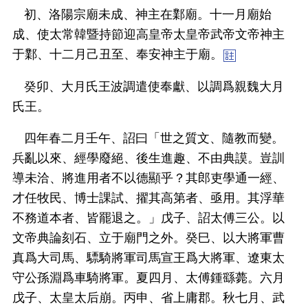
初、洛陽宗廟未成、神主在鄴廟。十一月廟始
成、使太常韓暨持節迎高皇帝太皇帝武帝文帝神主
于鄴、十二月己丑至、奉安神主于廟。
癸卯、大月氏王波調遣使奉獻、以調爲親魏大月
氏王。
四年春二月壬午、詔曰「世之質文、隨教而變。
兵亂以來、經學廢絕、後生進趣、不由典謨。豈訓
導未洽、將進用者不以德顯乎？其郎吏學通一經、
才任牧民、博士課試、擢其高第者、亟用。其浮華
不務道本者、皆罷退之。」戊子、詔太傅三公。以
文帝典論刻石、立于廟門之外。癸巳、以大將軍曹
真爲大司馬、驃騎將軍司馬宣王爲大將軍、遼東太
守公孫淵爲車騎將軍。夏四月、太傅鍾繇薨。六月
戊子、太皇太后崩。丙申、省上庸郡。秋七月、武