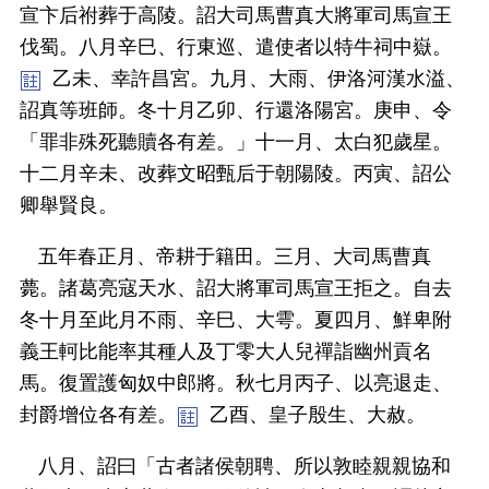
宣卞后祔葬于高陵。詔大司馬曹真大將軍司馬宣王
伐蜀。八月辛巳、行東巡、遣使者以特牛祠中嶽。
乙未、幸許昌宮。九月、大雨、伊洛河漢水溢、
詔真等班師。冬十月乙卯、行還洛陽宮。庚申、令
「罪非殊死聽贖各有差。」十一月、太白犯歲星。
十二月辛未、改葬文昭甄后于朝陽陵。丙寅、詔公
卿舉賢良。
五年春正月、帝耕于籍田。三月、大司馬曹真
薨。諸葛亮寇天水、詔大將軍司馬宣王拒之。自去
冬十月至此月不雨、辛巳、大雩。夏四月、鮮卑附
義王軻比能率其種人及丁零大人兒禪詣幽州貢名
馬。復置護匈奴中郎將。秋七月丙子、以亮退走、
封爵增位各有差。
乙酉、皇子殷生、大赦。
八月、詔曰「古者諸侯朝聘、所以敦睦親親協和