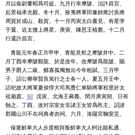
月以衞尉董昭爲司徒。九月行幸摩陂、治許昌宮、
起景福承光殿。冬十月、殄夷將軍田豫帥衆討吳將
周賀於成山、殺賀。十一月丙寅太白晝見。有星孛
于翼、近太微上將星。庚寅、陳思王植薨。十二月
行還許昌宮。
青龍元年春正月甲申、青龍見郟之摩陂井中。二
月丁酉幸摩陂觀龍、於是改年。改摩陂爲龍陂、賜
男子爵人二級、鰥寡孤獨無出今年租賦。三月甲
子、詔公卿舉賢良篤行之士各一人。夏五月壬申、
詔祀故大將軍夏侯惇大司馬曹仁車騎將軍程昱於太
祖廟庭。
戊寅、北海王蕤薨。閏月庚寅朔、日有
蝕之。丁酉、改封宗室女非諸王女皆爲邑主。詔諸
郡國山川不在祠典者勿祠。六月、洛陽宮鞠室災。
保塞鮮卑大人步度根與叛鮮卑大人軻比能私通、