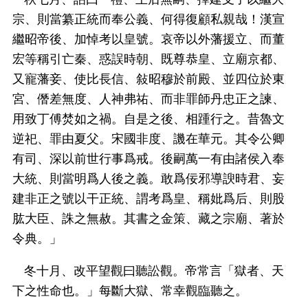
宗、則當纂正統而奉公義、何得復顧私親哉！漢宣
繼昭帝後、加悼考以皇號。哀帝以外藩援立、而董
宏等稱引亡秦、惑誤時朝、既尊恭皇、立廟京都、
又寵藩妾、使比長信、敍昭穆於前殿、並四位於東
宮、僭差無度、人神弗祐、而非罪師丹忠正之諫、
用致丁傅焚如之禍。自是之後、相踵行之。昔魯文
逆祀、罪由夏父。宋國非度、譏在華元。其令公卿
有司、深以前世行事爲戒。後嗣萬一有由諸侯入奉
大統、則當明爲人後之義。敢爲佞邪導諛時君、妄
建非正之號以干正統、謂考爲皇、稱妣爲后、則股
肱大臣、誅之無赦。其書之金策、藏之宗廟、著於
令典。」
冬十月、改平望觀曰聽訟觀。帝常言「獄者、天
下之性命也。」每斷大獄、常幸觀臨聽之。