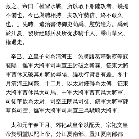
救之、帝曰「權習水戰、所以敢下船陸攻者、幾掩
不備也。今已與聘相持、夫攻守勢倍、終不敢久
也。」先時、遣治書侍御史荀禹、慰勞邊方。禹到
於江夏、發所經縣兵及所從步騎千人、乘山舉火、
權退走。
辛巳、立皇子冏爲清河王。吳將諸葛瑾張霸等寇
襄陽、撫軍大將軍司馬宣王討破之斬霸、征東大將
軍曹休又破其別將於尋陽。論功行賞各有差。冬十
月清河王冏薨。十二月、以太尉鍾繇爲太傅、征東
大將軍曹休爲大司馬、中軍大將軍曹真爲大將軍、
司徒華歆爲太尉、司空王朗爲司徒、鎭軍大將軍陳
羣爲司空、撫軍大將軍司馬宣王爲驃騎大將軍。
太和元年春正月、郊祀武皇帝以配天、宗祀文皇
帝於明堂以配上帝。分江夏南部、置江夏南部都