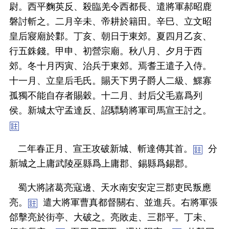
尉。西平麴英反、殺臨羌令西都長、遣將軍郝昭鹿
磐討斬之。二月辛未、帝耕於籍田。辛巳、立文昭
皇后寢廟於鄴。丁亥、朝日于東郊。夏四月乙亥、
行五銖錢。甲申、初營宗廟。秋八月、夕月于西
郊。冬十月丙寅、治兵于東郊。焉耆王遣子入侍。
十一月、立皇后毛氏。賜天下男子爵人二級、鰥寡
孤獨不能自存者賜穀。十二月、封后父毛嘉爲列
侯。新城太守孟達反、詔驃騎將軍司馬宣王討之。
二年春正月、宣王攻破新城、斬達傳其首。
分
新城之上庸武陵巫縣爲上庸郡、錫縣爲錫郡。
蜀大將諸葛亮寇邊、天水南安安定三郡吏民叛應
亮。
遣大將軍曹真都督關右、並進兵。右將軍張
郃擊亮於街亭、大破之。亮敗走、三郡平。丁未、