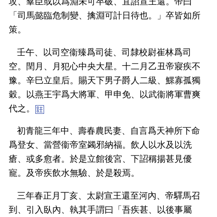
攻、羣臣或以爲淵未可卒破、宜詔宣王還。帝曰
「司馬懿臨危制變、擒淵可計日待也。」卒皆如所
策。
壬午、以司空衞臻爲司徒、司隸校尉崔林爲司
空。閏月、月犯心中央大星。十二月乙丑帝寢疾不
豫。辛巳立皇后。賜天下男子爵人二級、鰥寡孤獨
穀。以燕王宇爲大將軍、甲申免、以武衞將軍曹爽
代之。
初青龍三年中、壽春農民妻、自言爲天神所下命
爲登女、當營衞帝室蠲邪納福。飲人以水及以洗
瘡、或多愈者。於是立館後宮、下詔稱揚甚見優
寵。及帝疾飲水無驗、於是殺焉。
三年春正月丁亥、太尉宣王還至河內、帝驛馬召
到、引入臥內、執其手謂曰「吾疾甚、以後事屬