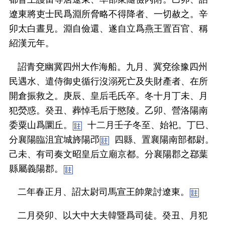
遼東將吏士民爲淵所脅略不得降者、一切赦之。辛
卯太白晝見。淵自儉還、遂自立爲燕王置百官、稱
紹漢元年。
詔青兗幽冀四州大作海船。九月、冀兗徐豫四州
民遇水、遣侍御史循行沒溺死亡及失財產者、在所
開倉振救之。庚辰、皇后毛氏卒。冬十月丁未、月
犯熒惑。癸丑、葬悼毛后于愍陵。乙卯、營洛陽南
委粟山爲圜丘。
十二月壬子冬至、始祀。丁巳、
分襄陽臨沮宜城旍陽邔
四縣、置襄陽南部都尉。
己未、有司奏文昭皇后立廟京都。分襄陽郡之鄀葉
縣屬義陽郡。
二年春正月、詔太尉司馬宣王帥衆討遼東。
二月癸卯、以大中大夫韓暨爲司徒。癸丑、月犯