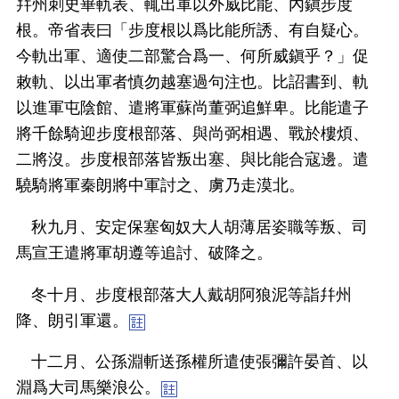
幷州刺史畢軌表、輒出軍以外威比能、內鎭步度
根。帝省表曰「步度根以爲比能所誘、有自疑心。
今軌出軍、適使二部驚合爲一、何所威鎭乎？」促
敕軌、以出軍者慎勿越塞過句注也。比詔書到、軌
以進軍屯陰館、遣將軍蘇尚董弼追鮮卑。比能遣子
將千餘騎迎步度根部落、與尚弼相遇、戰於樓煩、
二將沒。步度根部落皆叛出塞、與比能合寇邊。遣
驍騎將軍秦朗將中軍討之、虜乃走漠北。
秋九月、安定保塞匈奴大人胡薄居姿職等叛、司
馬宣王遣將軍胡遵等追討、破降之。
冬十月、步度根部落大人戴胡阿狼泥等詣幷州
降、朗引軍還。
十二月、公孫淵斬送孫權所遣使張彌許晏首、以
淵爲大司馬樂浪公。