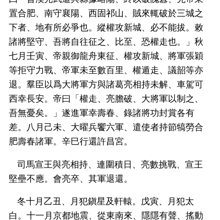
置合肥、南守襄陽、西固祁山、賊來輒破於三城之
下者、地有所必爭也。縱權攻新城、必不能拔。敕
諸將堅守、吾將自往征之、比至、恐權走也。」秋
七月壬寅、帝親御龍舟東征、權攻新城、將軍張穎
等拒守力戰、帝軍未至數百里、權遁走、議韶等亦
退。羣臣以爲大將軍方與諸葛亮相持未解、車駕可
西幸長安。帝曰「權走、亮膽破、大將軍以制之、
吾無憂矣。」遂進軍幸壽春、錄諸將功封賞各有
差。八月己未、大曜兵饗六軍、遣使者持節犒勞合
肥壽春諸軍。辛巳行還許昌宮。
司馬宣王與亮相持、連圍積日、亮數挑戰、宣王
堅壘不應。會亮卒、其軍退還。
冬十月乙丑、月犯鎭星及軒轅。戊寅、月犯太
白。十一月京都地震、從東南來、隱隱有聲、搖動