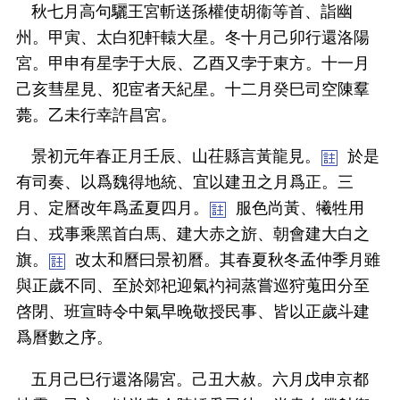
秋七月高句驪王宮斬送孫權使胡衞等首、詣幽
州。甲寅、太白犯軒轅大星。冬十月己卯行還洛陽
宮。甲申有星孛于大辰、乙酉又孛于東方。十一月
己亥彗星見、犯宦者天紀星。十二月癸巳司空陳羣
薨。乙未行幸許昌宮。
景初元年春正月壬辰、山茌縣言黃龍見。
於是
有司奏、以爲魏得地統、宜以建丑之月爲正。三
月、定曆改年爲孟夏四月。
服色尚黃、犧牲用
白、戎事乘黑首白馬、建大赤之旂、朝會建大白之
旗。
改太和曆曰景初曆。其春夏秋冬孟仲季月雖
與正歲不同、至於郊祀迎氣礿祠蒸嘗巡狩蒐田分至
啓閉、班宣時令中氣早晚敬授民事、皆以正歲斗建
爲曆數之序。
五月己巳行還洛陽宮。己丑大赦。六月戊申京都