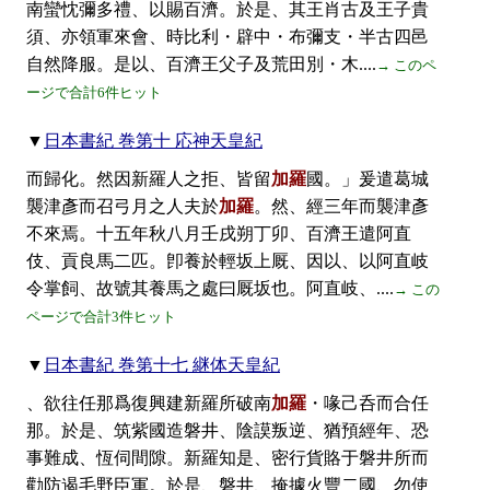
南蠻忱彌多禮、以賜百濟。於是、其王肖古及王子貴
須、亦領軍來會、時比利・辟中・布彌支・半古四邑
自然降服。是以、百濟王父子及荒田別・木....
→ このペ
ージで合計6件ヒット
▼
日本書紀 巻第十 応神天皇紀
而歸化。然因新羅人之拒、皆留
加羅
國。」爰遣葛城
襲津彥而召弓月之人夫於
加羅
。然、經三年而襲津彥
不來焉。十五年秋八月壬戌朔丁卯、百濟王遣阿直
伎、貢良馬二匹。卽養於輕坂上厩、因以、以阿直岐
令掌飼、故號其養馬之處曰厩坂也。阿直岐、....
→ この
ページで合計3件ヒット
▼
日本書紀 巻第十七 継体天皇紀
、欲往任那爲復興建新羅所破南
加羅
・喙己呑而合任
那。於是、筑紫國造磐井、陰謨叛逆、猶預經年、恐
事難成、恆伺間隙。新羅知是、密行貨賂于磐井所而
勸防遏毛野臣軍。於是、磐井、掩據火豐二國、勿使