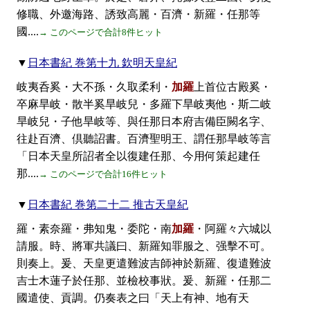
修職、外邀海路、誘致高麗・百濟・新羅・任那等
國....
→ このページで合計8件ヒット
▼
日本書紀 巻第十九 欽明天皇紀
岐夷呑奚・大不孫・久取柔利・
加羅
上首位古殿奚・
卒麻旱岐・散半奚旱岐兒・多羅下旱岐夷他・斯二岐
旱岐兒・子他旱岐等、與任那日本府吉備臣闕名字、
往赴百濟、倶聽詔書。百濟聖明王、謂任那旱岐等言
「日本天皇所詔者全以復建任那、今用何策起建任
那....
→ このページで合計16件ヒット
▼
日本書紀 巻第二十二 推古天皇紀
羅・素奈羅・弗知鬼・委陀・南
加羅
・阿羅々六城以
請服。時、將軍共議曰、新羅知罪服之、强擊不可。
則奏上。爰、天皇更遣難波吉師神於新羅、復遣難波
吉士木蓮子於任那、並檢校事狀。爰、新羅・任那二
國遣使、貢調。仍奏表之曰「天上有神、地有天