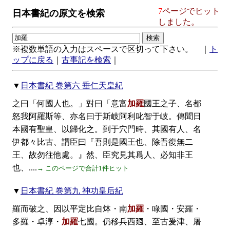
7
ページでヒット
日本書紀の原文を検索
しました。
※複数単語の入力はスペースで区切って下さい。 ｜
ト
ップに戻る
｜
古事記を検索
｜
▼
日本書紀 巻第六 垂仁天皇紀
之曰「何國人也。」對曰「意富
加羅
國王之子、名都
怒我阿羅斯等、亦名曰于斯岐阿利叱智于岐。傳聞日
本國有聖皇、以歸化之。到于穴門時、其國有人、名
伊都々比古、謂臣曰『吾則是國王也、除吾復無二
王、故勿往他處。』然、臣究見其爲人、必知非王
也、....
→ このページで合計1件ヒット
▼
日本書紀 巻第九 神功皇后紀
羅而破之、因以平定比自㶱・南
加羅
・㖨國・安羅・
多羅・卓淳・
加羅
七國。仍移兵西𢌞、至古爰津、屠