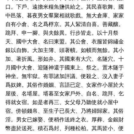
口。下戶、遠擔米糧魚鹽供給之。其民喜歌舞、國
中邑落、暮夜男女羣聚相就歌戲。無大倉庫、家家
自有小倉、名之爲桴京。其人絜清自喜。善藏釀。
跪拜、申一腳、與夫餘異。行步皆走。以十月祭
天、國中大會、名曰東盟。其公會、衣服皆錦繡金
銀以自飾。大加主簿、頭著幘。如幘而無餘。其小
加、著折風。形如弁。其國東有大穴、名隧穴。十
月國中大會、迎隧神還于國東上、祭之。置木隧于
神坐。無牢獄。有罪諸加評議、便殺之、沒入妻子
爲奴婢。其俗作婚姻、言語已定、女家作小屋於大
屋後、名壻屋。壻暮至女家戶外、自名、跪拜、乞
得就女宿。如是者再三、女父母乃聽使就小屋中
宿。傍頓錢帛、至生子已長大、乃將婦歸家。其俗
淫。男女已嫁娶、便稍作送終之衣。厚葬、金銀財
幣盡於送死。積石爲封、列種松柏。其馬皆小、便