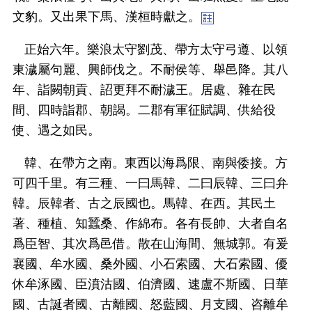
文豹。又出果下馬、漢桓時獻之。
正始六年。樂浪太守劉茂、帶方太守弓遵、以領
東濊屬句麗、興師伐之。不耐侯等、舉邑降。其八
年、詣闕朝貢、詔更拜不耐濊王。居處、雜在民
間、四時詣郡、朝謁。二郡有軍征賦調、供給役
使、遇之如民。
韓、在帶方之南。東西以海爲限、南與倭接。方
可四千里。有三種、一曰馬韓、二曰辰韓、三曰弁
韓。辰韓者、古之辰國也。馬韓、在西。其民土
著、種植、知蠶桑、作綿布。各有長帥、大者自名
爲臣智、其次爲邑借。散在山海間、無城郭。有爰
襄國、牟水國、桑外國、小石索國、大石索國、優
休牟涿國、臣濆沽國、伯濟國、速盧不斯國、日華
國、古誕者國、古離國、怒藍國、月支國、咨離牟