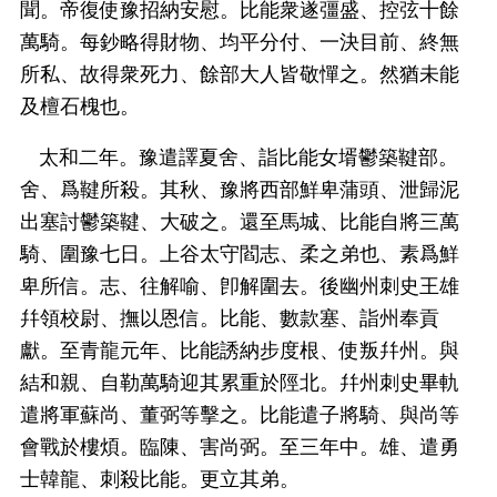
聞。帝復使豫招納安慰。比能衆遂彊盛、控弦十餘
萬騎。每鈔略得財物、均平分付、一決目前、終無
所私、故得衆死力、餘部大人皆敬憚之。然猶未能
及檀石槐也。
太和二年。豫遣譯夏舍、詣比能女壻鬱築鞬部。
舍、爲鞬所殺。其秋、豫將西部鮮卑蒲頭、泄歸泥
出塞討鬱築鞬、大破之。還至馬城、比能自將三萬
騎、圍豫七日。上谷太守閻志、柔之弟也、素爲鮮
卑所信。志、往解喻、卽解圍去。後幽州刺史王雄
幷領校尉、撫以恩信。比能、數款塞、詣州奉貢
獻。至青龍元年、比能誘納步度根、使叛幷州。與
結和親、自勒萬騎迎其累重於陘北。幷州刺史畢軌
遣將軍蘇尚、董弼等擊之。比能遣子將騎、與尚等
會戰於樓煩。臨陳、害尚弼。至三年中。雄、遣勇
士韓龍、刺殺比能。更立其弟。