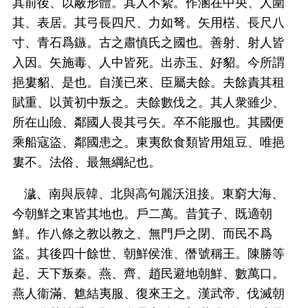
其前後、以蔽形體。其人不絜。作溷在中央、人圍
其、表居。其弓長四尺、力如弩。矢用楛、長尺八
寸、青石爲鏃。古之肅慎氏之國也。善射、射人皆
入因。矢施毒、人中皆死。出赤玉、好貂。今所謂
挹婁貂、是也。自漢已來、臣屬夫餘。夫餘責其租
賦重、以黃初中叛之。夫餘數伐之。其人衆雖少、
所在山險、鄰國人畏其弓矢。卒不能服也。其國便
乘船寇盜、鄰國患之。東夷飲食類皆用俎豆、唯挹
婁不。法俗、最無綱紀也。
濊、南與辰韓、北與高句麗沃沮接。東窮大海、
今朝鮮之東皆其地也。戶二萬。昔箕子、既適朝
鮮。作八條之教以教之、無門戶之閉、而民不爲
盜。其後四十餘世、朝鮮侯淮、僭號稱王。陳勝等
起、天下叛秦。燕、齊、趙民避地朝鮮、數萬口。
燕人衞滿、魋結夷服、復來王之。漢武帝、伐滅朝