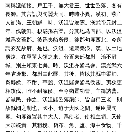
南與濊貊接。戶五千、無大君王、世世邑落、各有
長帥。其言語與句麗大同、時時小異。漢初、燕亡
人衞滿、王朝鮮。時、沃沮皆屬焉。漢武帝元封二
年、伐朝鮮、殺滿孫右渠。分其地爲四郡、以沃沮
城爲玄菟郡。後爲夷貊所侵、徙郡句麗西北。今所
謂玄菟故府、是也。沃沮、還屬樂浪。漢、以土地
廣遠、在單單大領之東、分置東部都尉。治不耐
城、別主領東七縣。時、沃沮亦皆爲縣。漢光武六
年省邊郡、都尉由此罷。其後、皆以其縣中渠帥、
爲縣侯。不耐、華麗、沃沮諸縣皆爲侯國。夷狄更
相攻伐。唯不耐濊侯、至今猶置功曹、主簿諸曹。
皆濊民、作之。沃沮諸邑落渠帥、皆自稱三老。則
故縣國之制也。國小、迫于大國之間、遂臣屬句
麗。句麗復置其中大人、爲使者、使相主領。又使
大加統責、其租稅、貊布、魚、鹽、海中食物、千