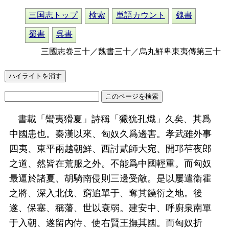
三国志トップ
検索
単語カウント
魏書
蜀書
呉書
三國志卷三十／魏書三十／烏丸鮮卑東夷傳第三十
書載「蠻夷猾夏」詩稱「玁狁孔熾」久矣、其爲
中國患也。秦漢以來、匈奴久爲邊害。孝武雖外事
四夷、東平兩越朝鮮、西討貳師大宛、開邛苲夜郎
之道、然皆在荒服之外。不能爲中國輕重。而匈奴
最逼於諸夏、胡騎南侵則三邊受敵。是以屢遣衞霍
之將、深入北伐、窮追單于、奪其饒衍之地。後
遂、保塞、稱藩、世以衰弱。建安中、呼廚泉南單
于入朝、遂留內侍、使右賢王撫其國。而匈奴折