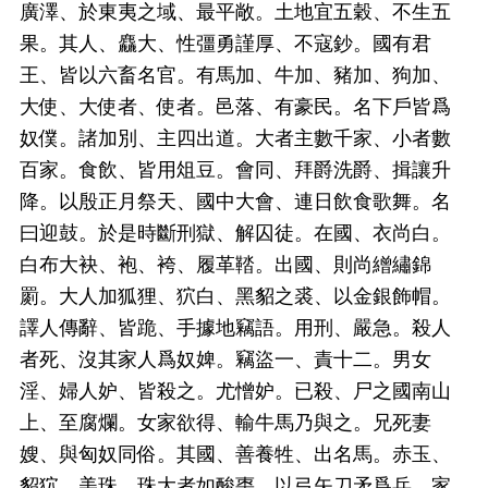
廣澤、於東夷之域、最平敞。土地宜五穀、不生五
果。其人、麤大、性彊勇謹厚、不寇鈔。國有君
王、皆以六畜名官。有馬加、牛加、豬加、狗加、
大使、大使者、使者。邑落、有豪民。名下戶皆爲
奴僕。諸加別、主四出道。大者主數千家、小者數
百家。食飲、皆用俎豆。會同、拜爵洗爵、揖讓升
降。以殷正月祭天、國中大會、連日飲食歌舞。名
曰迎鼓。於是時斷刑獄、解囚徒。在國、衣尚白。
白布大袂、袍、袴、履革鞜。出國、則尚繒繡錦
罽。大人加狐狸、狖白、黑貂之裘、以金銀飾帽。
譯人傳辭、皆跪、手據地竊語。用刑、嚴急。殺人
者死、沒其家人爲奴婢。竊盜一、責十二。男女
淫、婦人妒、皆殺之。尤憎妒。已殺、尸之國南山
上、至腐爛。女家欲得、輸牛馬乃與之。兄死妻
嫂、與匈奴同俗。其國、善養牲、出名馬。赤玉、
貂狖、美珠。珠大者如酸棗。以弓矢刀矛爲兵、家