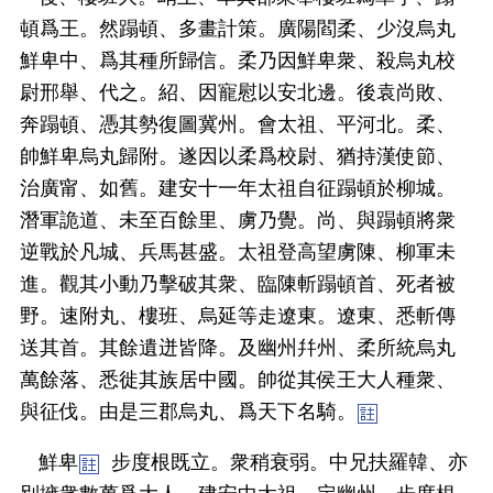
頓爲王。然蹋頓、多畫計策。廣陽閻柔、少沒烏丸
鮮卑中、爲其種所歸信。柔乃因鮮卑衆、殺烏丸校
尉邢舉、代之。紹、因寵慰以安北邊。後袁尚敗、
奔蹋頓、憑其勢復圖冀州。會太祖、平河北。柔、
帥鮮卑烏丸歸附。遂因以柔爲校尉、猶持漢使節、
治廣甯、如舊。建安十一年太祖自征蹋頓於柳城。
潛軍詭道、未至百餘里、虜乃覺。尚、與蹋頓將衆
逆戰於凡城、兵馬甚盛。太祖登高望虜陳、柳軍未
進。觀其小動乃擊破其衆、臨陳斬蹋頓首、死者被
野。速附丸、樓班、烏延等走遼東。遼東、悉斬傳
送其首。其餘遺迸皆降。及幽州幷州、柔所統烏丸
萬餘落、悉徙其族居中國。帥從其侯王大人種衆、
與征伐。由是三郡烏丸、爲天下名騎。
鮮卑
步度根既立。衆稍衰弱。中兄扶羅韓、亦