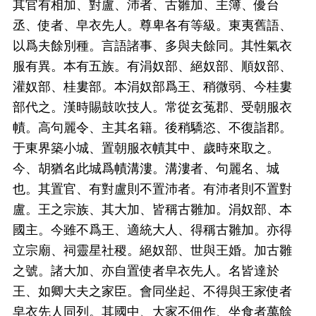
其官有相加、對盧、沛者、古雛加、主簿、優台
丞、使者、皁衣先人。尊卑各有等級。東夷舊語、
以爲夫餘別種。言語諸事、多與夫餘同。其性氣衣
服有異。本有五族。有涓奴部、絕奴部、順奴部、
灌奴部、桂婁部。本涓奴部爲王、稍微弱、今桂婁
部代之。漢時賜鼓吹技人。常從玄菟郡、受朝服衣
幘。高句麗令、主其名籍。後稍驕恣、不復詣郡。
于東界築小城、置朝服衣幘其中、歲時來取之。
今、胡猶名此城爲幘溝漊。溝漊者、句麗名、城
也。其置官、有對盧則不置沛者。有沛者則不置對
盧。王之宗族、其大加、皆稱古雛加。涓奴部、本
國主。今雖不爲王、適統大人、得稱古雛加。亦得
立宗廟、祠靈星社稷。絕奴部、世與王婚。加古雛
之號。諸大加、亦自置使者皁衣先人。名皆達於
王、如卿大夫之家臣。會同坐起、不得與王家使者
皁衣先人同列。其國中、大家不佃作、坐食者萬餘