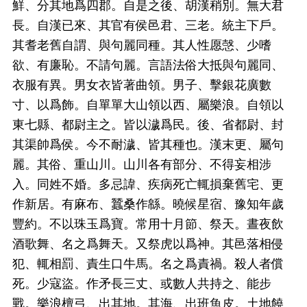
鮮、分其地爲四郡。自是之後、胡漢稍別。無大君
長。自漢已來、其官有侯邑君、三老。統主下戶。
其耆老舊自謂、與句麗同種。其人性愿愨、少嗜
欲、有廉恥。不請句麗。言語法俗大抵與句麗同、
衣服有異。男女衣皆著曲領。男子、擊銀花廣數
寸、以爲飾。自單單大山領以西、屬樂浪。自領以
東七縣、都尉主之。皆以濊爲民。後、省都尉、封
其渠帥爲侯。今不耐濊、皆其種也。漢末更、屬句
麗。其俗、重山川。山川各有部分、不得妄相涉
入。同姓不婚。多忌諱、疾病死亡輒損棄舊宅、更
作新居。有麻布、蠶桑作緜。曉候星宿、豫知年歲
豐約。不以珠玉爲寶。常用十月節、祭天。晝夜飲
酒歌舞、名之爲舞天。又祭虎以爲神。其邑落相侵
犯、輒相罰、責生口牛馬。名之爲責禍。殺人者償
死。少寇盜。作矛長三丈、或數人共持之、能步
戰。樂浪檀弓、出其地。其海、出班魚皮。土地饒