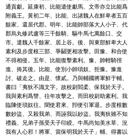
通貢獻。延康初、比能遣使獻馬、文帝亦立比能爲
附義王。黃初二年、比能、出諸魏人在鮮卑者五百
餘家、還居代郡。明年、比能帥部落大人小子、代
郡烏丸修武盧等三千餘騎、驅牛馬七萬餘口、交
市。遣魏人千餘家、居上谷。後、與東部鮮卑大人
素利及步度根三部、爭鬭更相攻擊。田豫、和合使
不得相侵。五年、比能復擊素利。豫、帥輕騎徑
進、掎其後。比能、使別小帥瑣奴、拒豫。豫進
討、破走之。由是、懷貳。乃與輔國將軍鮮于輔、
書曰「夷狄不識文字。故校尉閻柔、保我於天子。
我與素利爲讐、往年攻擊之。而田校尉助素利。我
臨陳使瑣奴往。聞使君來、卽便引軍退。步度根數
數鈔盜、又殺我弟、而誣我以鈔盜。我夷狄雖不知
禮義、兄弟子孫受天子印綬。牛馬尚知美水草、況
我有人心邪！將軍、當保明我於天子」輔、得書以