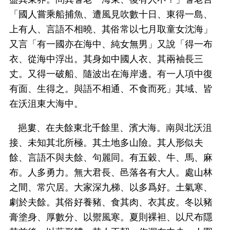
「國人嘗乘船捕魚、遭風見吹數十日、東得一島、
上有人、言語不相曉、其俗常以七月取童女沈海」
又言「有一國亦在海中、純女無男」又說「得一布
衣、從海中浮出。其身如中國人衣、其兩袖長三
丈。又得一破船、隨波出在海岸邊。有一人項中復
有面、生得之。與語不相通、不食而死」其域、皆
在沃沮東大海中。
挹婁、在夫餘東北千餘里、濱大海。南與北沃沮
接、未知其北所極。其土地多山險。其人形似夫
餘、言語不與夫餘、句麗同。有五穀、牛、馬、麻
布。人多勇力。無大君長、邑落各有大人。處山林
之間、常穴居。大家深九梯、以多爲好。土氣寒、
劇於夫餘。其俗好養豬、食其肉、衣其皮。冬以豬
膏塗身、厚數分、以禦風寒。夏則裸袒、以尺布隱