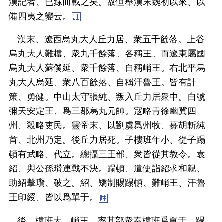
漢記者、已錄而載之矣。故但舉漢末魏初以來、以
備四夷之變云。
漢末、遼西烏丸大人丘力居、衆五千餘落。上谷
烏丸大人難樓、衆九千餘落。各稱王。而遼東屬國
烏丸大人蘇僕延、衆千餘落、自稱峭王。右北平烏
丸大人烏延、衆八百餘落、自稱汗魯王。皆有計
策、勇健。中山太守張純、叛入丘力居衆中。自號
彌天安定王、爲三郡烏丸元帥。寇略青徐幽冀四
州、殺略吏民。靈帝末、以劉虞爲州牧、募胡斬純
首、北州乃定。後丘力居死。子樓班年小、從子蹋
頓有武略、代立。總攝三王部、衆皆從其教令。袁
紹、與公孫瓚連戰不決。蹋頓、遣使詣紹求和親、
助紹擊瓚、破之。紹、矯制賜蹋頓、難峭王、汗魯
王印綬、皆以爲單于。
後、樓班大。峭王、率其部衆奉樓班爲單于、蹋