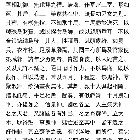
善相制御。無跪拜之禮。居處、作草屋土室、形如
冢。其戶、在上。舉家共在中、無長幼男女之別。
其葬、有槨無棺。不知乘牛馬、牛馬盡於送死。以
瓔珠爲財寶、或以綴衣爲飾、或以縣頸垂耳。不以
金銀錦繡爲珍。其人、性彊勇、魁頭露紒、如炅
兵。衣布袍、足履革蹻蹋。其國中有所爲及官家使
築城郭、諸年少勇健者、皆鑿脊皮、以大繩貫之、
又以丈許木鍤之、通日嚾呼作力。不以爲痛、既以
勸作、且以爲健。常以五月、下種訖、祭鬼神。羣
聚歌舞、飲酒晝夜無休。其舞、數十人俱起相隨、
踏地低昂、手足相應。節奏、有似鐸舞。十月農功
畢、亦復如之。信鬼神。國邑各立一人主祭天神、
名之天君。又諸國各有別邑。名之爲蘇塗。立大
木、縣鈴鼓、事鬼神。諸亡逃至其中、皆不還之、
好作賊。其立蘇塗之義、有似浮屠。而所行、善惡