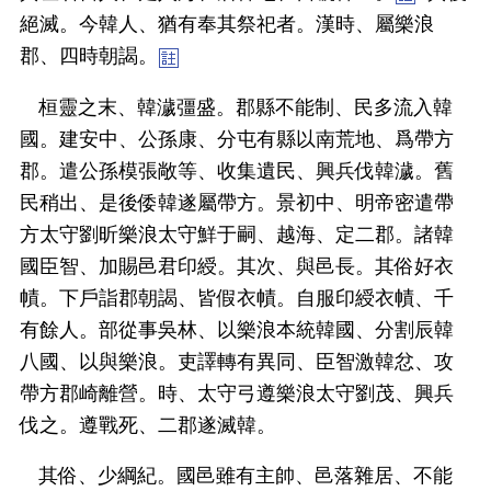
絕滅。今韓人、猶有奉其祭祀者。漢時、屬樂浪
郡、四時朝謁。
桓靈之末、韓濊彊盛。郡縣不能制、民多流入韓
國。建安中、公孫康、分屯有縣以南荒地、爲帶方
郡。遣公孫模張敞等、收集遺民、興兵伐韓濊。舊
民稍出、是後倭韓遂屬帶方。景初中、明帝密遣帶
方太守劉昕樂浪太守鮮于嗣、越海、定二郡。諸韓
國臣智、加賜邑君印綬。其次、與邑長。其俗好衣
幘。下戶詣郡朝謁、皆假衣幘。自服印綬衣幘、千
有餘人。部從事吳林、以樂浪本統韓國、分割辰韓
八國、以與樂浪。吏譯轉有異同、臣智激韓忿、攻
帶方郡崎離營。時、太守弓遵樂浪太守劉茂、興兵
伐之。遵戰死、二郡遂滅韓。
其俗、少綱紀。國邑雖有主帥、邑落雜居、不能