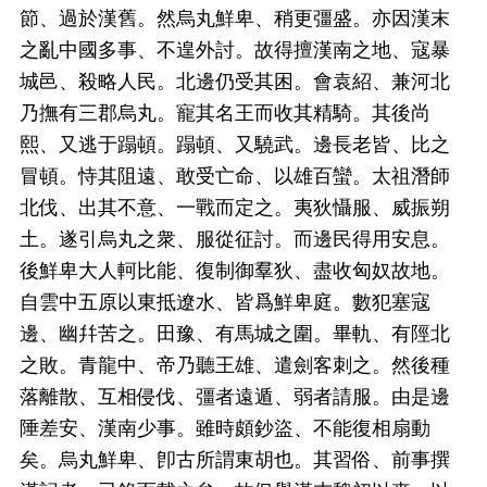
節、過於漢舊。然烏丸鮮卑、稍更彊盛。亦因漢末
之亂中國多事、不遑外討。故得擅漢南之地、寇暴
城邑、殺略人民。北邊仍受其困。會袁紹、兼河北
乃撫有三郡烏丸。寵其名王而收其精騎。其後尚
熙、又逃于蹋頓。蹋頓、又驍武。邊長老皆、比之
冒頓。恃其阻遠、敢受亡命、以雄百蠻。太祖潛師
北伐、出其不意、一戰而定之。夷狄懾服、威振朔
土。遂引烏丸之衆、服從征討。而邊民得用安息。
後鮮卑大人軻比能、復制御羣狄、盡收匈奴故地。
自雲中五原以東抵遼水、皆爲鮮卑庭。數犯塞寇
邊、幽幷苦之。田豫、有馬城之圍。畢軌、有陘北
之敗。青龍中、帝乃聽王雄、遣劍客刺之。然後種
落離散、互相侵伐、彊者遠遁、弱者請服。由是邊
陲差安、漢南少事。雖時頗鈔盜、不能復相扇動
矣。烏丸鮮卑、卽古所謂東胡也。其習俗、前事撰