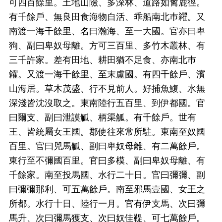
可四百餘里。土地山險、多深林、道路如禽鹿徑。
有千餘戶、無良田食海物自活、乖船南北巿糴。又
南渡一海千餘里、名曰瀚海、至一大國。官亦曰卑
狗、副曰卑奴母離。方可三百里、多竹木叢林、有
三千許家。差有田地、耕田猶不足食、亦南北巿
糴。又渡一海千餘里、至末盧國。有四千餘戶、濱
山海居。草木茂盛、行不見前人。好捕魚鰒、水無
深淺皆沈沒取之。東南陸行五百里、到伊都國。官
曰爾支、副曰泄謨觚、柄渠觚。有千餘戶。世有
王、皆統屬女王國。郡使往來常所駐。東南至奴國
百里。官曰兕馬觚、副曰卑奴母離、有二萬餘戶。
東行至不彌國百里。官曰多模、副曰卑奴母離、有
千餘家。南至投馬國、水行二十日。官曰彌彌、副
曰彌彌那利、可五萬餘戶。南至邪馬壹國、女王之
所都。水行十日、陸行一月。官有伊支馬、次曰彌
馬升、次曰彌馬獲支、次曰奴佳鞮、可七萬餘戶。