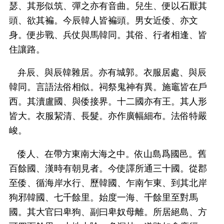
瑟、其形似筑、彈之亦有音曲。兒生、便以石厭其
頭、欲其褊。今辰韓人皆褊頭。男女近倭、亦文
身。便步戰、兵仗與馬韓同。其俗、行者相逢、皆
住讓路。
弁辰、與辰韓雜居。亦有城郭。衣服居處、與辰
韓同。言語法俗相似。祠祭鬼神有異。施竈皆在戶
西。其瀆盧國、與倭接界。十二國亦有王。其人形
皆大。衣服絜清、長髮。亦作廣幅細布。法俗特嚴
峻。
倭人、在帶方東南大海之中。依山島爲國邑。舊
百餘國、漢時有朝見者。今使譯所通三十國。從郡
至倭、循海岸水行、歷韓國、乍南乍東、到其北岸
狗邪韓國、七千餘里。始度一海、千餘里至對馬
國。其大官曰卑狗、副曰卑奴母離。所居絕島、方