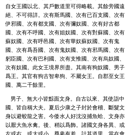
自女王國以北、其戶數道里可得略載。其餘旁國遠
絕、不可得詳。次有斯馬國、次有已百支國、次有
伊邪國、次有都支國、次有彌奴國、次有好古都
國、次有不呼國、次有姐奴國、次有對蘇國、次有
蘇奴國、次有呼邑國、次有華奴蘇奴國、次有鬼
國、次有爲吾國、次有鬼奴國、次有邪馬國、次有
躬臣國、次有巴利國、次有支惟國、次有烏奴國、
次有奴國。此女王境界所盡。其南有狗奴國、男子
爲王。其官有狗古智卑狗、不屬女王。自郡至女王
國、萬二千餘里。
男子、無大小皆黥面文身。自古以來、其使詣中
國、皆自稱大夫。夏后少康之子封於會稽、斷髮文
身以避蛟龍之害。今倭水人好沈沒捕魚蛤、文身亦
以厭大魚水禽。後、稍以爲飾。諸國文身各異、或
左或右、或大或小、尊卑有差。計其道里、當在會