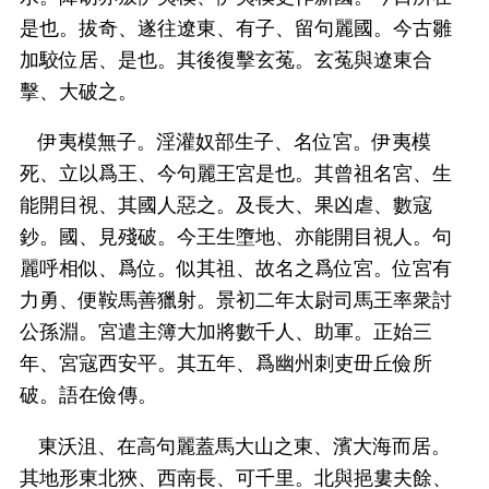
是也。拔奇、遂往遼東、有子、留句麗國。今古雛
加駮位居、是也。其後復擊玄菟。玄菟與遼東合
擊、大破之。
伊夷模無子。淫灌奴部生子、名位宮。伊夷模
死、立以爲王、今句麗王宮是也。其曾祖名宮、生
能開目視、其國人惡之。及長大、果凶虐、數寇
鈔。國、見殘破。今王生墮地、亦能開目視人。句
麗呼相似、爲位。似其祖、故名之爲位宮。位宮有
力勇、便鞍馬善獵射。景初二年太尉司馬王率衆討
公孫淵。宮遣主簿大加將數千人、助軍。正始三
年、宮寇西安平。其五年、爲幽州刺吏毌丘儉所
破。語在儉傳。
東沃沮、在高句麗蓋馬大山之東、濱大海而居。
其地形東北狹、西南長、可千里。北與挹婁夫餘、