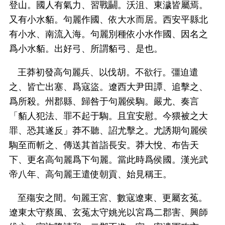
登山。國人有氣力、習戰鬭。沃沮、東濊皆屬焉。
又有小水貊。句麗作國、依大水而居。西安平縣北
有小水、南流入海。句麗別種依小水作國、因名之
爲小水貊。出好弓、所謂貊弓、是也。
王莽初發高句麗兵、以伐胡。不欲行。彊迫遣
之、皆亡出塞、爲寇盜。遼西大尹田譚、追擊之、
爲所殺。州郡縣、歸咎于句麗侯騊。嚴尤、奏言
「貊人犯法、罪不起于騊。且宜安慰。今猥被之大
罪、恐其遂反」莽不聽、詔尤擊之。尤誘期句麗侯
騊至而斬之、傳送其首詣長安。莽大悅、布告天
下、更名高句麗爲下句麗。當此時爲侯國。漢光武
帝八年、高句麗王遣使朝貢、始見稱王。
至殤安之間。句麗王宮、數寇遼東、更屬玄菟。
遼東太守蔡風、玄菟太守姚光以宮爲二郡害、興師