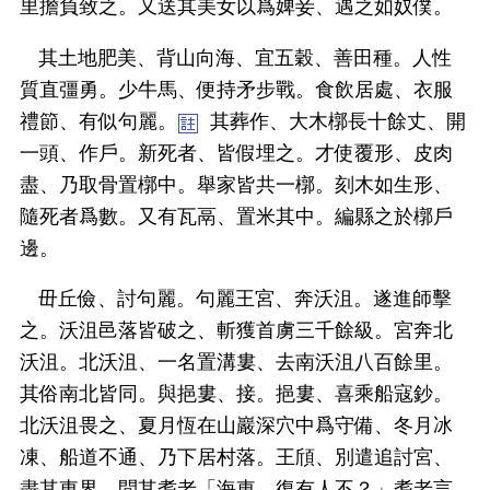
里擔負致之。又送其美女以爲婢妾、遇之如奴僕。
其土地肥美、背山向海、宜五穀、善田種。人性
質直彊勇。少牛馬、便持矛步戰。食飲居處、衣服
禮節、有似句麗。
其葬作、大木槨長十餘丈、開
一頭、作戶。新死者、皆假埋之。才使覆形、皮肉
盡、乃取骨置槨中。舉家皆共一槨。刻木如生形、
隨死者爲數。又有瓦鬲、置米其中。編縣之於槨戶
邊。
毌丘儉、討句麗。句麗王宮、奔沃沮。遂進師擊
之。沃沮邑落皆破之、斬獲首虜三千餘級。宮奔北
沃沮。北沃沮、一名置溝婁、去南沃沮八百餘里。
其俗南北皆同。與挹婁、接。挹婁、喜乘船寇鈔。
北沃沮畏之、夏月恆在山巖深穴中爲守備、冬月冰
凍、船道不通、乃下居村落。王頎、別遣追討宮、
盡其東界。問其耆老「海東、復有人不？」耆老言