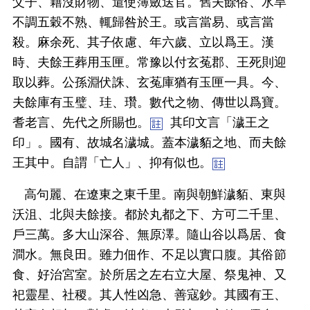
父子、籍沒財物、遣使簿斂送官。舊夫餘俗、水旱
不調五穀不熟、輒歸咎於王。或言當易、或言當
殺。麻余死、其子依慮、年六歲、立以爲王。漢
時、夫餘王葬用玉匣。常豫以付玄菟郡、王死則迎
取以葬。公孫淵伏誅、玄菟庫猶有玉匣一具。今、
夫餘庫有玉璧、珪、瓚。數代之物、傳世以爲寶。
耆老言、先代之所賜也。
其印文言「濊王之
印」。國有、故城名濊城。蓋本濊貊之地、而夫餘
王其中。自謂「亡人」、抑有似也。
高句麗、在遼東之東千里。南與朝鮮濊貊、東與
沃沮、北與夫餘接。都於丸都之下、方可二千里、
戶三萬。多大山深谷、無原澤。隨山谷以爲居、食
澗水。無良田。雖力佃作、不足以實口腹。其俗節
食、好治宮室。於所居之左右立大屋、祭鬼神、又
祀靈星、社稷。其人性凶急、善寇鈔。其國有王、