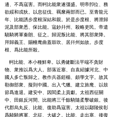
邊、不爲寇害。而軻比能衆遂彊盛。明帝卽位、務
欲綏和戎狄。以息征伐、羈縻兩部而已。至青龍元
年、比能誘步度根深結和親。於是步度根、將泄歸
泥及部衆悉、保比能。寇鈔幷州、殺略吏民。帝遣
驍騎將軍秦朗、征之。歸泥叛比能、將其部衆降。
拜歸義王、賜幢麾曲蓋鼓吹、居幷州如故。步度
根、爲比能所殺。
軻比能、本小種鮮卑。以勇健斷法平端不貪財
物、衆推以爲大人。部落近塞、自袁紹據河北、中
國人多亡叛歸之。教作兵器鎧楯、頗學文字。故其
勒御部衆、擬則中國。出入弋獵、建立旌麾、以鼓
節爲進退。建安中、因閻柔上貢獻。太祖西征關
中、田銀反河間、比能將三千餘騎隨柔擊破銀。後
代郡烏丸反、比能、復助爲寇害。太祖以鄢陵侯彰
爲驍騎將軍、北征、大破之。比能、走出塞、後復