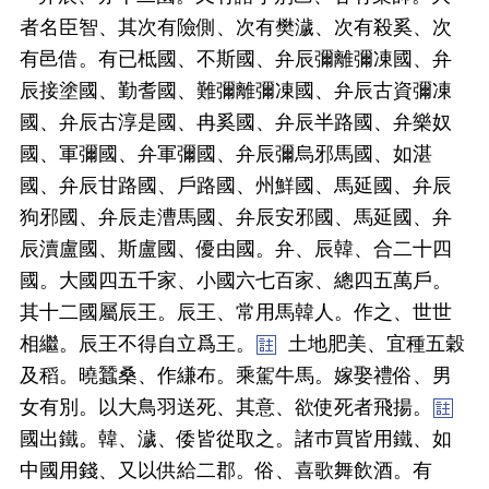
者名臣智、其次有險側、次有樊濊、次有殺奚、次
有邑借。有已柢國、不斯國、弁辰彌離彌凍國、弁
辰接塗國、勤耆國、難彌離彌凍國、弁辰古資彌凍
國、弁辰古淳是國、冉奚國、弁辰半路國、弁樂奴
國、軍彌國、弁軍彌國、弁辰彌烏邪馬國、如湛
國、弁辰甘路國、戶路國、州鮮國、馬延國、弁辰
狗邪國、弁辰走漕馬國、弁辰安邪國、馬延國、弁
辰瀆盧國、斯盧國、優由國。弁、辰韓、合二十四
國。大國四五千家、小國六七百家、總四五萬戶。
其十二國屬辰王。辰王、常用馬韓人。作之、世世
相繼。辰王不得自立爲王。
土地肥美、宜種五穀
及稻。曉蠶桑、作縑布。乘駕牛馬。嫁娶禮俗、男
女有別。以大鳥羽送死、其意、欲使死者飛揚。
國出鐵。韓、濊、倭皆從取之。諸巿買皆用鐵、如
中國用錢、又以供給二郡。俗、喜歌舞飲酒。有