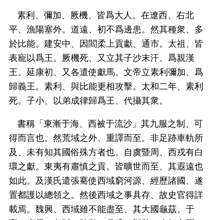
素利、彌加、厥機、皆爲大人。在遼西、右北
平、漁陽塞外。道遠、初不爲邊患。然其種衆、多
於比能。建安中、因閻柔上貢獻、通市。太祖、皆
表寵以爲王。厥機死、又立其子沙末汗、爲親漢
王。延康初、又各遣使獻馬。文帝立素利彌加、爲
歸義王。素利、與比能更相攻擊。太和二年、素利
死。子小、以弟成律歸爲王、代攝其衆。
書稱「東漸于海、西被于流沙」其九服之制、可
得而言也。然荒域之外、重譯而至。非足跡車軌所
及、未有知其國俗殊方者也。自虞暨周、西戎有白
環之獻。東夷有肅慎之貢。皆曠世而至、其遐遠也
如此。及漢氏遣張騫使西域窮河源、經歷諸國、遂
置都護以總領之。然後西域之事具存、故史官得詳
載焉。魏興、西域雖不能盡至、其大國龜茲、于