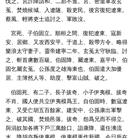
伐之。宮詐降請和、二郡不進。宮、密遣軍攻玄
菟、焚燒候城、入遼隧、殺吏民。後宮復犯遼東。
蔡風、輕將吏士追討之、軍敗沒。
宮死、子伯固立。順桓之間、復犯遼東、寇新
安、居鄉、又攻西安平。于道上、殺帶方令、略得
樂浪太守妻子。靈帝建寧二年。玄菟太守耿臨、討
之、斬首虜數百級。伯固降、屬遼東。嘉平中、伯
固乞屬玄菟。公孫度之雄海東也、伯固遣大加優
居、主簿然人等。助度、擊富山賊、破之。
伯固死、有二子。長子拔奇、小子伊夷模。拔奇
不肖、國人便共立伊夷模爲王。自伯固時、數寇遼
東、又受亡胡五百餘家。建安中、公孫康出軍擊
之、破其國、焚燒邑落。拔奇、怨爲兄而不得立。
與涓奴加各將下戶三萬餘口、詣康降、還住沸流
水。降胡亦叛伊夷模、伊夷模更作新國。今日所在