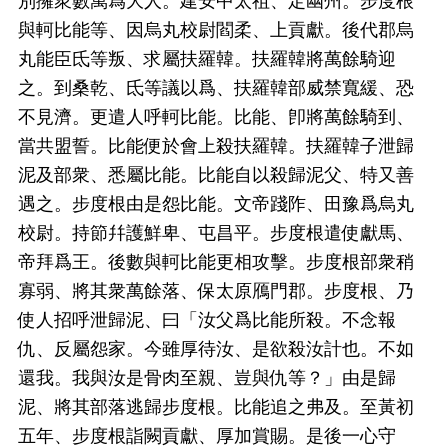
別擁衆數萬爲大人。建安中太祖、定幽州。步度根
與軻比能等、因烏丸校尉閻柔、上貢獻。後代郡烏
丸能臣氐等叛、求屬扶羅韓。扶羅韓將萬餘騎迎
之。到桑乾、氐等議以爲、扶羅韓部威禁寬緩、恐
不見濟。更遣人呼軻比能。比能、卽將萬餘騎到、
當共盟誓。比能便於會上殺扶羅韓。扶羅韓子泄歸
泥及部衆、悉屬比能。比能自以殺歸泥父、特又善
遇之。步度根由是怨比能。文帝踐阼、田豫爲烏丸
校尉。持節幷護鮮卑、屯昌平。步度根遣使獻馬、
帝拜爲王。後數與軻比能更相攻擊。步度根部衆稍
寡弱、將其衆萬餘落、保太原鴈門郡。步度根、乃
使人招呼泄歸泥、曰「汝父爲比能所殺。不念報
仇、反屬怨家。今雖厚待汝、是欲殺汝計也。不如
還我。我與汝是骨肉至親、豈與仇等？」由是歸
泥、將其部落逃歸步度根。比能追之弗及。至黃初
五年、步度根詣闕貢獻、厚加賞賜。是後一心守