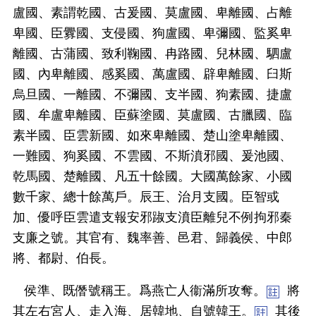
盧國、素謂乾國、古爰國、莫盧國、卑離國、占離
卑國、臣釁國、支侵國、狗盧國、卑彌國、監奚卑
離國、古蒲國、致利鞠國、冉路國、兒林國、駟盧
國、內卑離國、感奚國、萬盧國、辟卑離國、臼斯
烏旦國、一離國、不彌國、支半國、狗素國、捷盧
國、牟盧卑離國、臣蘇塗國、莫盧國、古臘國、臨
素半國、臣雲新國、如來卑離國、楚山塗卑離國、
一難國、狗奚國、不雲國、不斯濆邪國、爰池國、
乾馬國、楚離國、凡五十餘國。大國萬餘家、小國
數千家、總十餘萬戶。辰王、治月支國。臣智或
加、優呼臣雲遣支報安邪踧支濆臣離兒不例拘邪秦
支廉之號。其官有、魏率善、邑君、歸義侯、中郎
將、都尉、伯長。
侯準、既僭號稱王。爲燕亡人衞滿所攻奪。
將
其左右宮人、走入海、居韓地、自號韓王。
其後