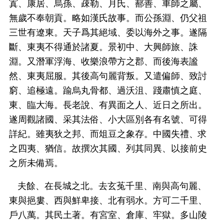
寘、康居、烏孫、疎勒、月氏、鄯善、車師之屬、
無歲不奉朝貢。略如漢氏故事。而公孫淵、仍父祖
三世有遼東。天子爲其絕域、委以海外之事。遂隔
斷、東夷不得通於諸夏。景初中、大興師旅、誅
淵。又潛軍浮海、收樂浪帶方之郡、而後海表謐
然、東夷屈服。其後高句麗背叛。又遣偏師、致討
窮、追極遠。踰烏丸骨都、過沃沮、踐肅慎之庭、
東、臨大海。長老說、有異面之人、近日之所出。
遂周觀諸國、采其法俗、小大區別各有名號、可得
詳紀。雖夷狄之邦、而俎豆之象存。中國失禮、求
之四夷、猶信。故撰次其國、列其同異、以接前史
之所未備焉。
夫餘、在長城之北。去玄菟千里、南與高句麗、
東與挹婁、西與鮮卑接、北有弱水。方可二千里、
戶八萬。其民土著。有宮室、倉庫、牢獄。多山陵