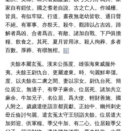
家自有鎧仗。國之耆老自說、古之亡人。作城柵、
皆員。有似牢獄。行道、晝夜無老幼皆歌、通日聲
不絕。有軍事、亦祭天。殺牛、觀蹄以占吉凶。蹄
解者爲凶、合者爲吉。有敵、諸加自戰、下戶俱擔
糧、飲食之。其死、夏月皆用冰。殺人徇葬、多者
百數。厚葬、有槨無棺。
夫餘本屬玄菟。漢末公孫度、雄張海東威服外
夷。夫餘王尉仇台、更屬遼東。時、句麗鮮卑彊。
度、以夫餘在二虜之間、妻以宗女。尉仇台死、簡
位居立。無適子、有孽子麻余。位居死、諸加共立
麻余。牛加兄子、名位居、爲大使、輕財善施、國
人附之。歲歲遣使詣京都貢獻。正始中、幽州刺史
毌丘儉討句麗、遣玄菟太守王頎詣夫餘。位居遣大
加郊迎、供軍糧。季父牛加、有二心。位居殺季父