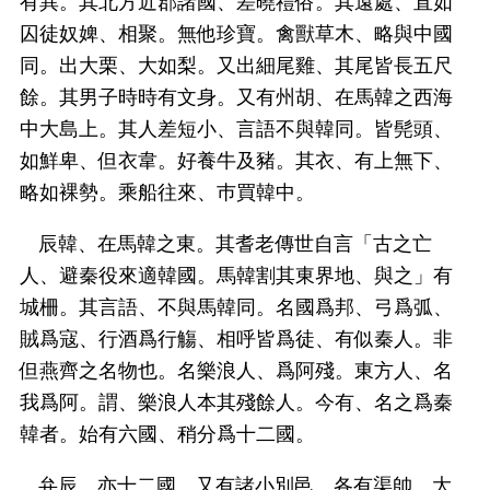
有異。其北方近郡諸國、差曉禮俗。其遠處、直如
囚徒奴婢、相聚。無他珍寶。禽獸草木、略與中國
同。出大栗、大如梨。又出細尾雞、其尾皆長五尺
餘。其男子時時有文身。又有州胡、在馬韓之西海
中大島上。其人差短小、言語不與韓同。皆髡頭、
如鮮卑、但衣韋。好養牛及豬。其衣、有上無下、
略如裸勢。乘船往來、巿買韓中。
辰韓、在馬韓之東。其耆老傳世自言「古之亡
人、避秦役來適韓國。馬韓割其東界地、與之」有
城柵。其言語、不與馬韓同。名國爲邦、弓爲弧、
賊爲寇、行酒爲行觴、相呼皆爲徒、有似秦人。非
但燕齊之名物也。名樂浪人、爲阿殘。東方人、名
我爲阿。謂、樂浪人本其殘餘人。今有、名之爲秦
韓者。始有六國、稍分爲十二國。
弁辰、亦十二國。又有諸小別邑、各有渠帥。大